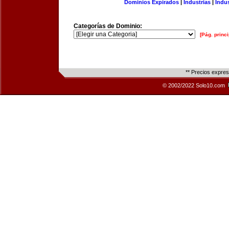
Dominios Expirados
|
Industrias
|
Indu
Categorías de Dominio:
[Pág. princi
** Precios expre
© 2002/2022 Solo10.com