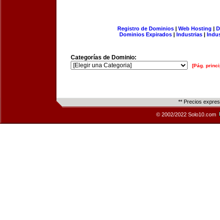
Registro de Dominios
|
Web Hosting
|
D
Dominios Expirados
|
Industrias
|
Indu
Categorías de Dominio:
[Pág. princi
** Precios expre
© 2002/2022 Solo10.com