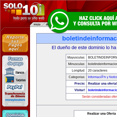
boletindeinforma
El dueño de este dominio lo ha
Mayusculas:
BOLETINDEINFOR
Minusculas:
boletindeinformaci
Longitud:
20 caracteres
Categorias:
InformaciÃ³n y Notic
Precio:
Realizar una oferta
Visitar!
boletindeinformaci
Serán consideradas ofer
Realizar una Oferta