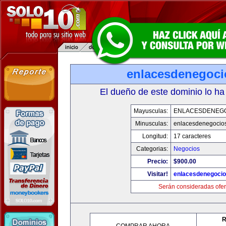
enlacesdenegoc
El dueño de este dominio lo ha
Mayusculas:
ENLACESDENEG
Minusculas:
enlacesdenegocio
Longitud:
17 caracteres
Categorias:
Negocios
Precio:
$900.00
Visitar!
enlacesdenegoci
Serán consideradas ofer
R