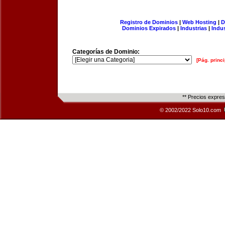
Registro de Dominios
|
Web Hosting
|
D
Dominios Expirados
|
Industrias
|
Indu
Categorías de Dominio:
[Pág. princi
** Precios expre
© 2002/2022 Solo10.com