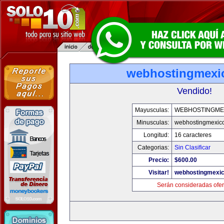
webhostingmexi
Vendido!
Mayusculas:
WEBHOSTINGME
Minusculas:
webhostingmexic
Longitud:
16 caracteres
Categorias:
Sin Clasificar
Precio:
$600.00
Visitar!
webhostingmexi
Serán consideradas ofer