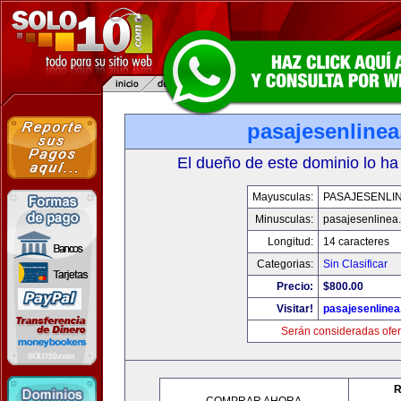
pasajesenline
El dueño de este dominio lo ha
Mayusculas:
PASAJESENLI
Minusculas:
pasajesenlinea
Longitud:
14 caracteres
Categorias:
Sin Clasificar
Precio:
$800.00
Visitar!
pasajesenline
Serán consideradas ofer
R