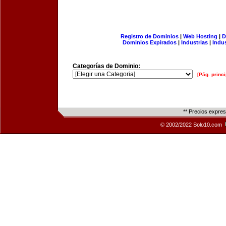
Registro de Dominios
|
Web Hosting
|
D
Dominios Expirados
|
Industrias
|
Indu
Categorías de Dominio:
[Pág. princi
** Precios expre
© 2002/2022 Solo10.com