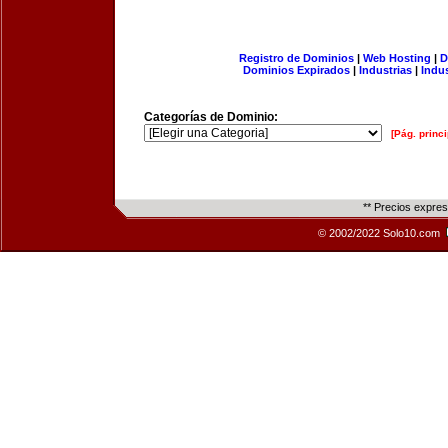
Registro de Dominios
|
Web Hosting
|
D
Dominios Expirados
|
Industrias
|
Indu
Categorías de Dominio:
[Pág. princi
** Precios expre
© 2002/2022 Solo10.com