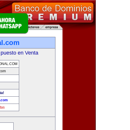
al.com
 puesto en Venta
ONAL.COM
.com
ta!
l.com
tas