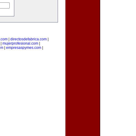
l.com
|
directosdefabrica.com
|
|
mujerprofesional.com
|
om
|
empresaspymes.com
|