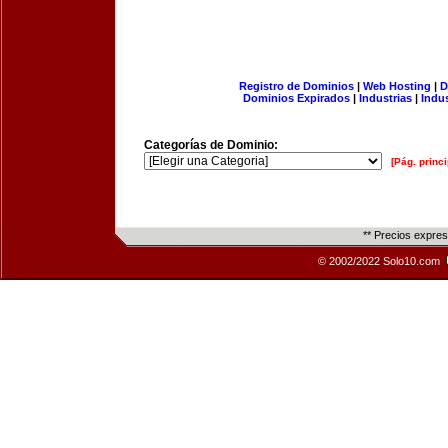
Registro de Dominios
|
Web Hosting
|
D
Dominios Expirados
|
Industrias
|
Indu
Categorías de Dominio:
[Pág. princi
** Precios expre
© 2002/2022 Solo10.com