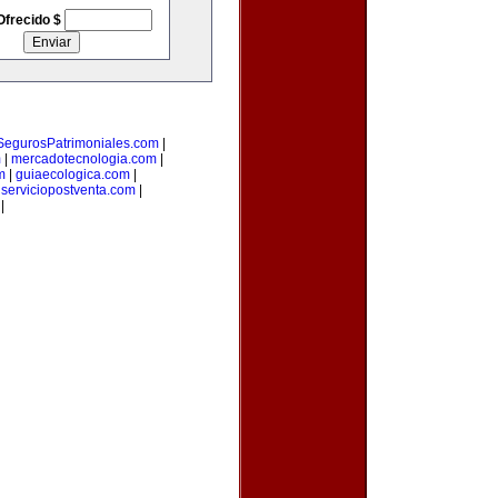
Ofrecido $
SegurosPatrimoniales.com
|
m
|
mercadotecnologia.com
|
m
|
guiaecologica.com
|
|
serviciopostventa.com
|
|