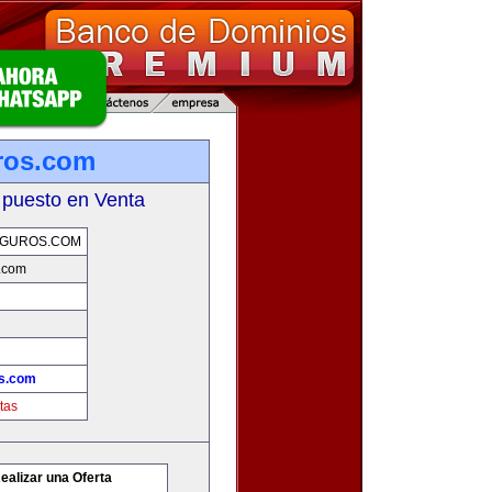
ros.com
 puesto en Venta
GUROS.COM
.com
s.com
tas
ealizar una Oferta