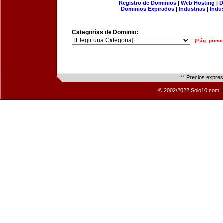
Registro de Dominios
|
Web Hosting
|
D
Dominios Expirados
|
Industrias
|
Indu
Categorías de Dominio:
[Pág. princi
** Precios expre
© 2002/2022 Solo10.com