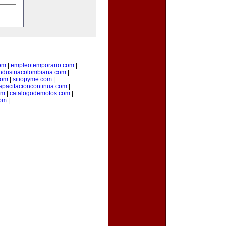
om
|
empleotemporario.com
|
ndustriacolombiana.com
|
com
|
sitiopyme.com
|
apacitacioncontinua.com
|
om
|
catalogodemotos.com
|
com
|