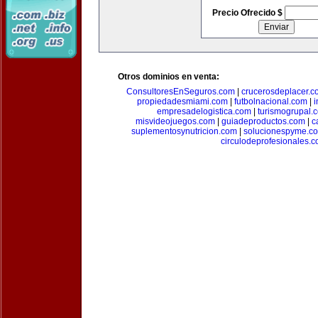
Precio Ofrecido $
Otros dominios en venta:
ConsultoresEnSeguros.com
|
crucerosdeplacer.c
propiedadesmiami.com
|
futbolnacional.com
|
i
empresadelogistica.com
|
turismogrupal.
misvideojuegos.com
|
guiadeproductos.com
|
c
suplementosynutricion.com
|
solucionespyme.c
circulodeprofesionales.