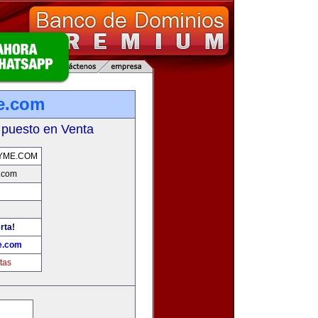
e.com
 puesto en Venta
YME.COM
.com
rta!
e.com
tas