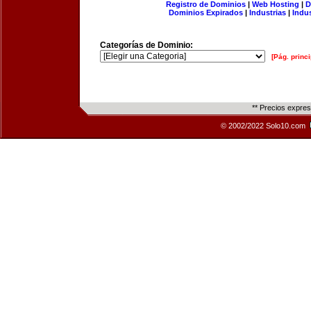
Registro de Dominios
|
Web Hosting
|
D
Dominios Expirados
|
Industrias
|
Indu
Categorías de Dominio:
[Pág. princi
** Precios expre
© 2002/2022 Solo10.com