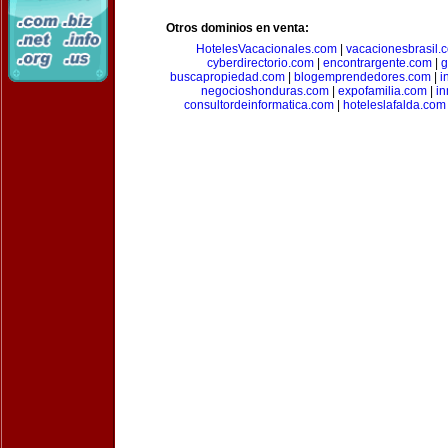
Otros dominios en venta:
HotelesVacacionales.com
|
vacacionesbrasil.
cyberdirectorio.com
|
encontrargente.com
|
g
buscapropiedad.com
|
blogemprendedores.com
|
i
negocioshonduras.com
|
expofamilia.com
|
in
consultordeinformatica.com
|
hoteleslafalda.com