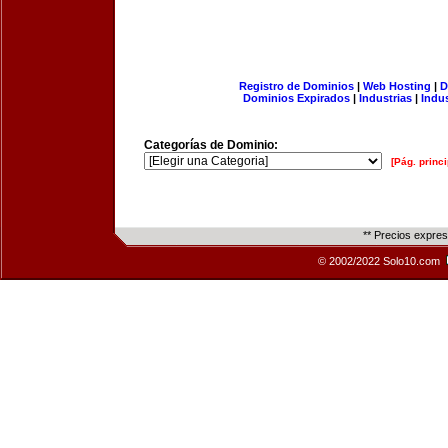
Registro de Dominios
|
Web Hosting
|
D
Dominios Expirados
|
Industrias
|
Indu
Categorías de Dominio:
[Pág. princi
** Precios expre
© 2002/2022 Solo10.com