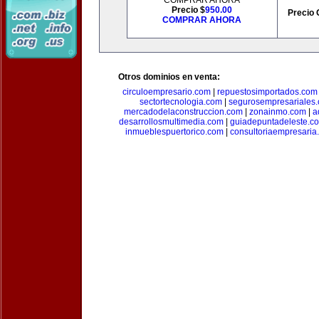
COMPRAR AHORA
Precio $
950.00
Precio 
COMPRAR AHORA
Otros dominios en venta:
circuloempresario.com
|
repuestosimportados.com
sectortecnologia.com
|
segurosempresariales
mercadodelaconstruccion.com
|
zonainmo.com
|
a
desarrollosmultimedia.com
|
guiadepuntadeleste.c
inmueblespuertorico.com
|
consultoriaempresaria