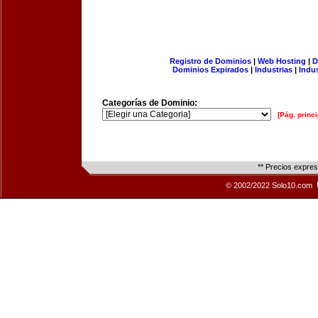
Registro de Dominios
|
Web Hosting
|
D
Dominios Expirados
|
Industrias
|
Indu
Categorías de Dominio:
[Pág. princi
** Precios expre
© 2002/2022 Solo10.com