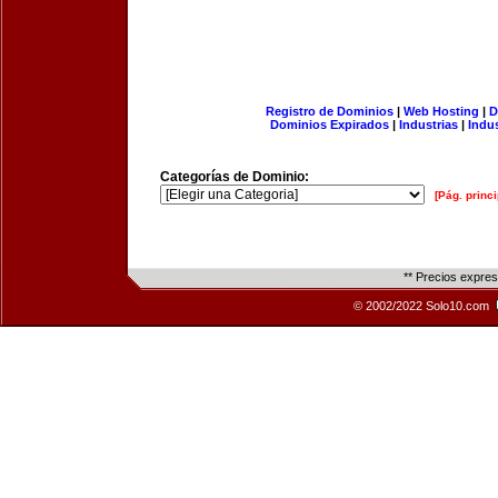
Registro de Dominios
|
Web Hosting
|
D
Dominios Expirados
|
Industrias
|
Indu
Categorías de Dominio:
[Pág. princi
** Precios expre
© 2002/2022 Solo10.com