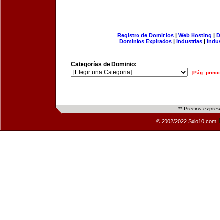
Registro de Dominios
|
Web Hosting
|
D
Dominios Expirados
|
Industrias
|
Indu
Categorías de Dominio:
[Pág. princi
** Precios expre
© 2002/2022 Solo10.com