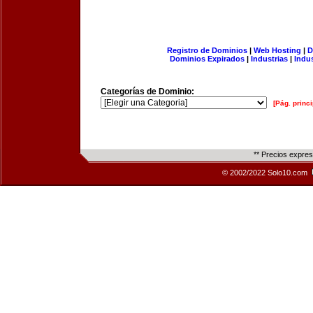
Registro de Dominios
|
Web Hosting
|
D
Dominios Expirados
|
Industrias
|
Indu
Categorías de Dominio:
[Pág. princi
** Precios expre
© 2002/2022 Solo10.com