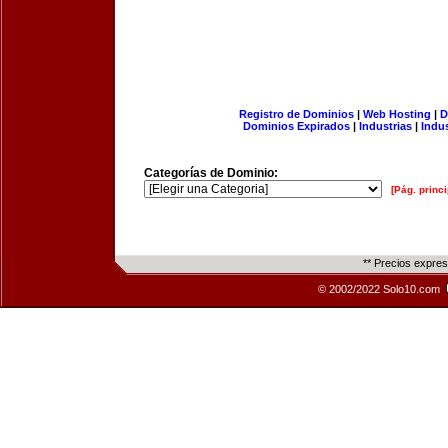
Registro de Dominios
|
Web Hosting
|
D
Dominios Expirados
|
Industrias
|
Indu
Categorías de Dominio:
[Pág. princi
** Precios expre
© 2002/2022 Solo10.com