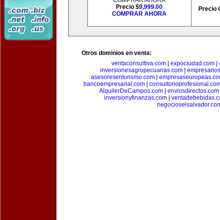
COMPRAR AHORA
Precio $
9,999.00
Precio 
COMPRAR AHORA
Otros dominios en venta:
ventaconsultiva.com
|
expociudad.com
|
inversionesagropecuarias.com
|
empresario
asesoresenturismo.com
|
empresaseuropeas.c
bancoempresarial.com
|
consultorioprofesional.co
AlquilerDeCampos.com
|
enviosdirectos.com
inversionyfinanzas.com
|
ventadebebidas.
negocioselsalvador.co