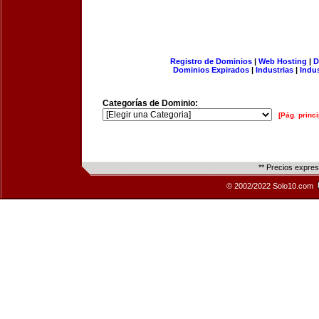
Registro de Dominios
|
Web Hosting
|
D
Dominios Expirados
|
Industrias
|
Indu
Categorías de Dominio:
[Pág. princi
** Precios expre
© 2002/2022 Solo10.com