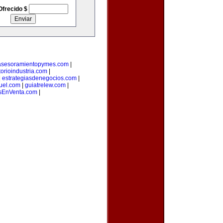
Ofrecido $
asesoramientopymes.com
|
torioindustria.com
|
|
estrategiasdenegocios.com
|
uel.com
|
guiatrelew.com
|
EnVenta.com
|