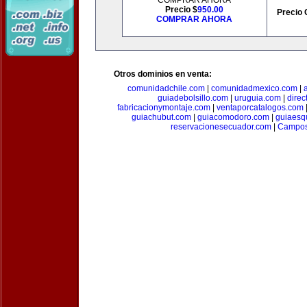
COMPRAR AHORA
Precio $
950.00
Precio 
COMPRAR AHORA
Otros dominios en venta:
comunidadchile.com
|
comunidadmexico.com
|
guiadebolsillo.com
|
uruguia.com
|
direc
fabricacionymontaje.com
|
ventaporcatalogos.com
guiachubut.com
|
guiacomodoro.com
|
guiaesq
reservacionesecuador.com
|
Campos