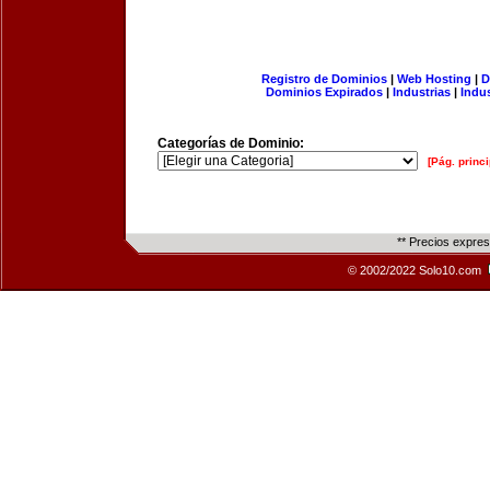
Registro de Dominios
|
Web Hosting
|
D
Dominios Expirados
|
Industrias
|
Indu
Categorías de Dominio:
[Pág. princi
** Precios expre
© 2002/2022 Solo10.com