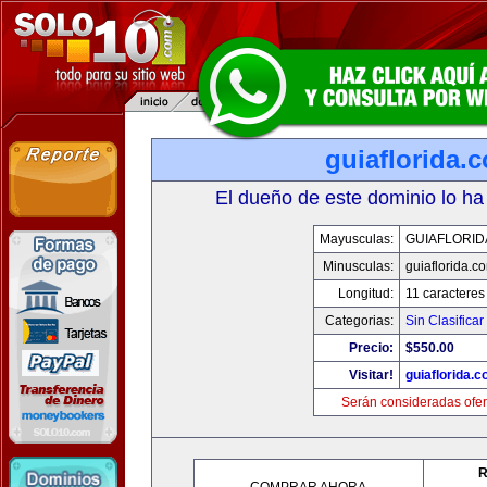
guiaflorida.
El dueño de este dominio lo ha
Mayusculas:
GUIAFLORID
Minusculas:
guiaflorida.c
Longitud:
11 caracteres
Categorias:
Sin Clasificar
Precio:
$550.00
Visitar!
guiaflorida.
Serán consideradas ofer
R