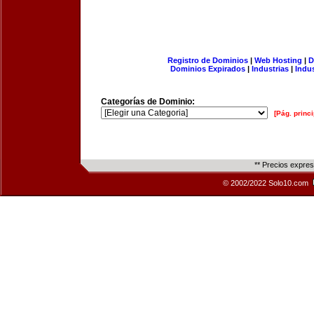
Registro de Dominios
|
Web Hosting
|
D
Dominios Expirados
|
Industrias
|
Indu
Categorías de Dominio:
[Pág. princi
** Precios expre
© 2002/2022 Solo10.com