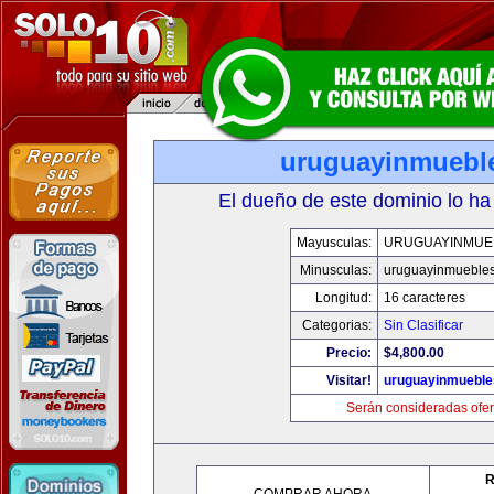
uruguayinmuebl
El dueño de este dominio lo ha
Mayusculas:
URUGUAYINMUE
Minusculas:
uruguayinmueble
Longitud:
16 caracteres
Categorias:
Sin Clasificar
Precio:
$4,800.00
Visitar!
uruguayinmuebl
Serán consideradas ofer
R