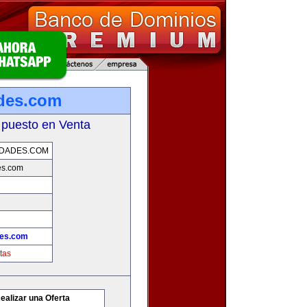
des.com
 puesto en Venta
DADES.COM
es.com
es.com
tas
ealizar una Oferta