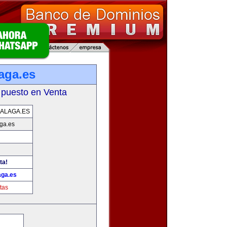
aga.es
 puesto en Venta
ALAGA.ES
ga.es
ta!
ga.es
tas