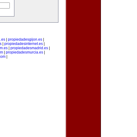
.es
|
propiedadesgijon.es
|
s
|
propiedadesinternet.es
|
m.es
|
propiedadesmadrid.es
|
om
|
propiedadesmurcia.es
|
com
|