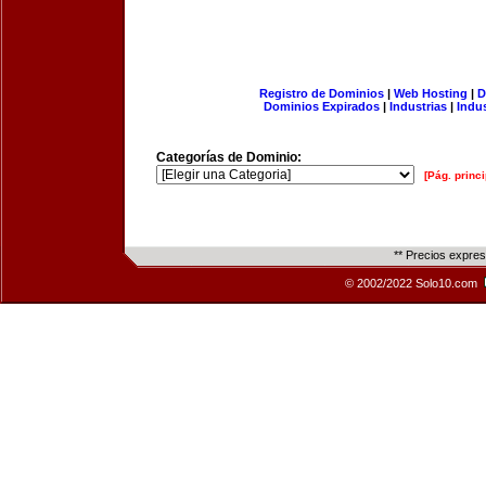
Registro de Dominios
|
Web Hosting
|
D
Dominios Expirados
|
Industrias
|
Indu
Categorías de Dominio:
[Pág. princi
** Precios expre
© 2002/2022 Solo10.com